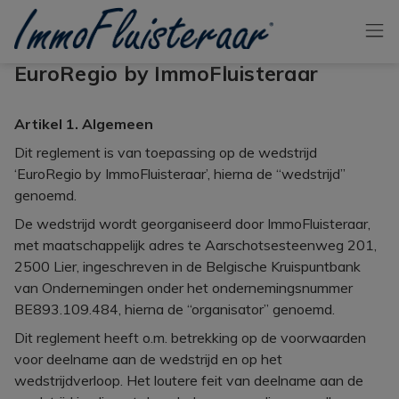
Skip the menu and go to the content
ImmoFluisteraar
EuroRegio by ImmoFluisteraar
Artikel 1. Algemeen
Dit reglement is van toepassing op de wedstrijd
‘EuroRegio by ImmoFluisteraar’, hierna de “wedstrijd”
genoemd.
De wedstrijd wordt georganiseerd door ImmoFluisteraar,
met maatschappelijk adres te Aarschotsesteenweg 201,
2500 Lier, ingeschreven in de Belgische Kruispuntbank
van Ondernemingen onder het ondernemingsnummer
BE893.109.484, hierna de “organisator” genoemd.
Dit reglement heeft o.m. betrekking op de voorwaarden
voor deelname aan de wedstrijd en op het
wedstrijdverloop. Het loutere feit van deelname aan de