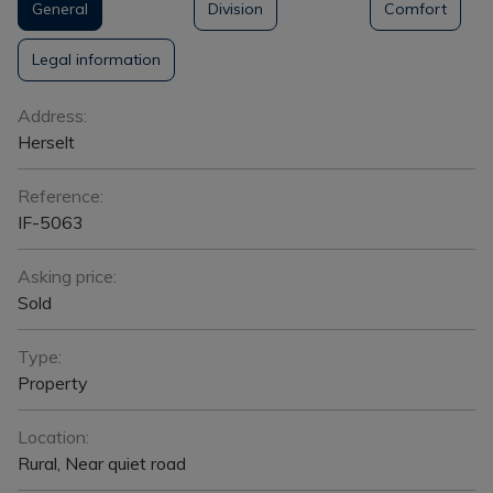
General
Division
Comfort
Legal information
General
Address:
Herselt
Reference:
IF-5063
Asking price:
Sold
Type:
Property
Location:
Rural, Near quiet road