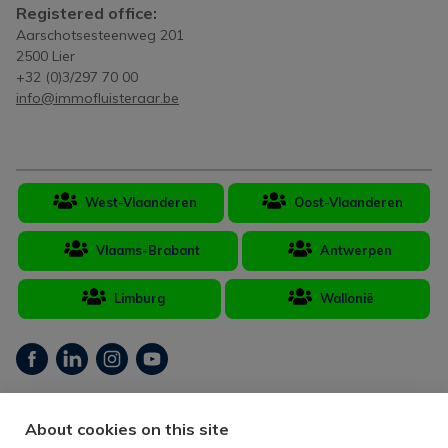
Registered office:
Aarschotsesteenweg 201
2500 Lier
+32 (0)3/297 70 00
info@immofluisteraar.be
West-Vlaanderen
Oost-Vlaanderen
Vlaams-Brabant
Antwerpen
Limburg
Wallonië
Real estate broker Belgium BIV 502.406 - Company number BTW-BE
About cookies on this site
893.109.484