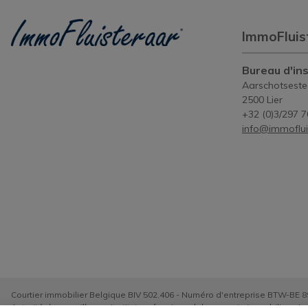
ImmoFluis
Bureau d'ins
Aarschotsest
2500 Lier
+32 (0)3/297 7
info@immoflui
Courtier immobilier Belgique BIV 502.406 - Numéro d'entreprise BTW-BE 8
Autorité de surveillance: Institut professionnel des agents immobiliers, 