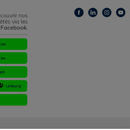
couvrir nos
étés via les
 Facebook
.
ren
ren
ant
Limburg