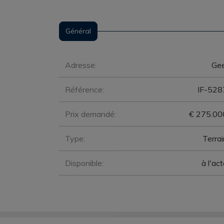
Général
Général
Adresse:
Gee
Référence:
IF-528
Prix demandé:
€ 275.00
Type:
Terrai
Disponible:
à l'ac