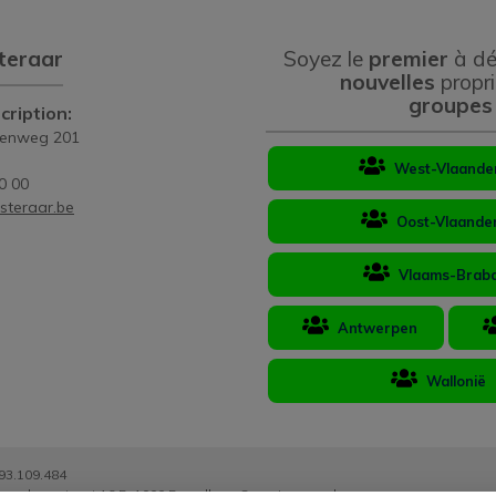
teraar
Soyez le
premier
à dé
nouvelles
propri
groupes
cription:
eenweg 201
West-Vlaande
0 00
steraar.be
Oost-Vlaande
Vlaams-Brab
Antwerpen
Wallonië
93.109.484
Luxemburgstraat 16 B, 1000 Bruxelles - Soumis au
code