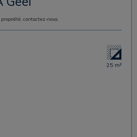
À Geel
e propriété, contactez-nous.
25 m²