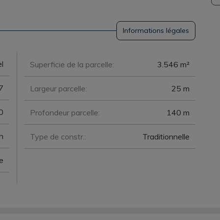
Informations légales
l
Superficie de la parcelle:
3.546 m²
7
Largeur parcelle:
25 m
0
Profondeur parcelle:
140 m
n
Type de constr.:
Traditionnelle
te