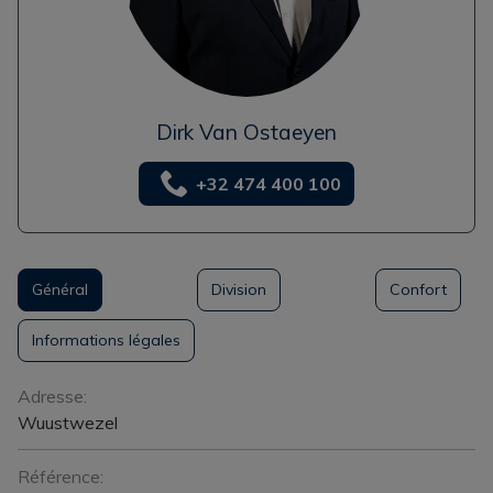
Dirk Van Ostaeyen
+32 474 400 100
Général
Division
Confort
Informations légales
Général
Adresse:
Wuustwezel
Référence: