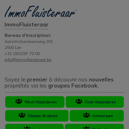
ImmoFluisteraar
Bureau d'inscription:
Aarschotsesteenweg 201
2500 Lier
+32 (0)3/297 70 00
info@immofluisteraar.be
Soyez le
premier
à découvrir nos
nouvelles
propriétés via les
groupes Facebook
.
West-Vlaanderen
Oost-Vlaanderen
Vlaams-Brabant
Antwerpen