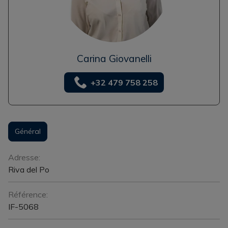
Carina Giovanelli
+32 479 758 258
Général
Général
Adresse:
Riva del Po
Référence:
IF-5068