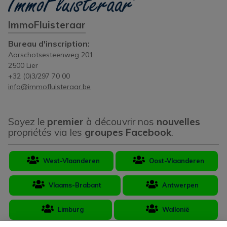
ImmoFluisteraar
Bureau d'inscription:
Aarschotsesteenweg 201
2500 Lier
+32 (0)3/297 70 00
info@immofluisteraar.be
Soyez le
premier
à découvrir nos
nouvelles
propriétés via les
groupes Facebook
.
West-Vlaanderen
Oost-Vlaanderen
Vlaams-Brabant
Antwerpen
Limburg
Wallonië