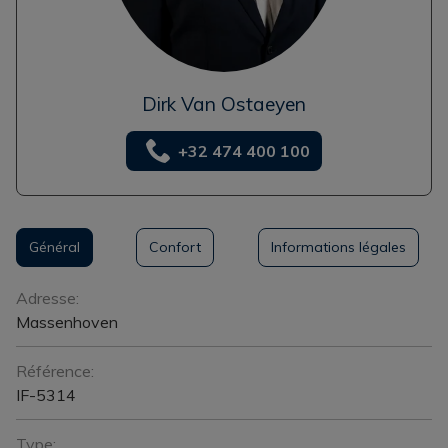
Dirk Van Ostaeyen
+32 474 400 100
Général
Confort
Informations légales
Général
Adresse:
Massenhoven
Référence:
IF-5314
Type: