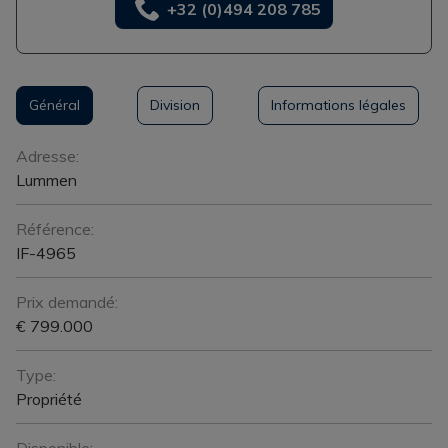
+32 (0)494 208 785
Général
Division
Informations légales
Général
Adresse:
Lummen
Référence:
IF-4965
Prix demandé:
€ 799.000
Type:
Propriété