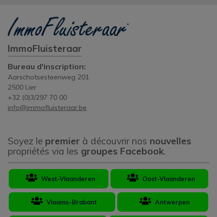
ImmoFluisteraar
Bureau d'inscription:
Aarschotsesteenweg 201
2500 Lier
+32 (0)3/297 70 00
info@immofluisteraar.be
Soyez le
premier
à découvrir nos
nouvelles
propriétés via les
groupes Facebook
.
West-Vlaanderen
Oost-Vlaanderen
Vlaams-Brabant
Antwerpen