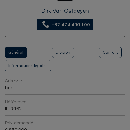
Dirk Van Ostaeyen
+32 474 400 100
Général
Division
Confort
Informations légales
Général
Adresse:
Lier
Référence:
IF-3962
Prix demandé:
€ 850.000