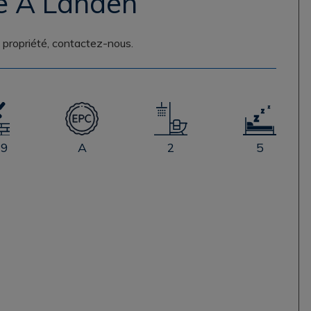
re À Landen
e propriété, contactez-nous.
19
A
2
5