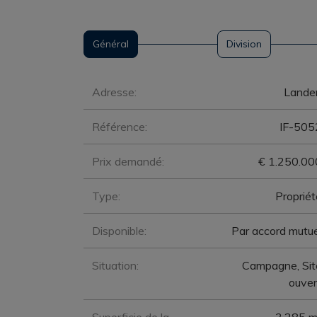
Général
Division
Général
Adresse:
Lande
Référence:
IF-505
Prix demandé:
€ 1.250.00
Type:
Propriét
Disponible:
Par accord mutue
Situation:
Campagne, Sit
ouver