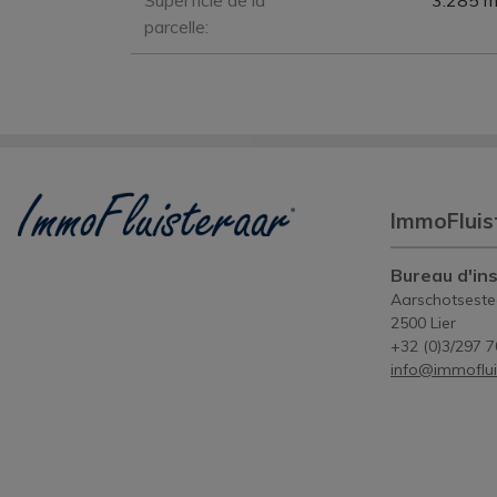
Superficie de la
3.285 m
parcelle:
ImmoFluis
Bureau d'ins
Aarschotsest
2500 Lier
+32 (0)3/297 7
info@immoflui