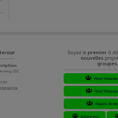
²
teraar
Soyez le
premier
à dé
nouvelles
propri
groupes
cription:
eenweg 201
West-Vlaande
0 00
steraar.be
Oost-Vlaande
Vlaams-Brab
Antwerpen