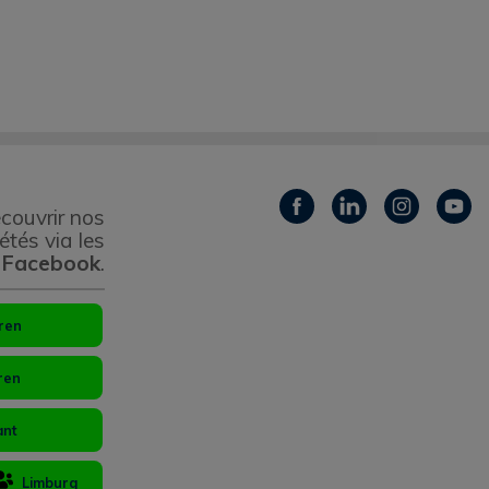
couvrir nos
étés via les
 Facebook
.
ren
ren
ant
Limburg