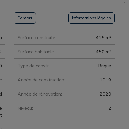
Confort
Informations légales
n
Surface construite:
415 m²
2
Surface habitable:
450 m²
0
Type de constr.:
Brique
é
Année de construction:
1919
l
Année de rénovation:
2020
e
Niveau:
2
t