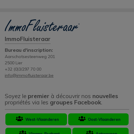
ImmoFluisteraar
Bureau d'inscription:
Aarschotsesteenweg 201
2500 Lier
+32 (0)3/297 70 00
info@immofluisteraar.be
Soyez le
premier
à découvrir nos
nouvelles
propriétés via les
groupes Facebook
.
West-Vlaanderen
Oost-Vlaanderen
Vlaams-Brabant
Antwerpen