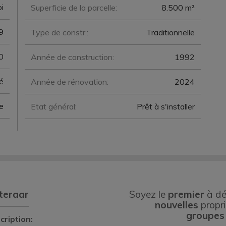
oi
Superficie de la parcelle:
8.500 m²
9
Type de constr.:
Traditionnelle
0
Année de construction:
1992
é
Année de rénovation:
2024
e
Etat général:
Prêt à s'installer
teraar
Soyez le
premier
à dé
nouvelles
propri
groupes
cription: