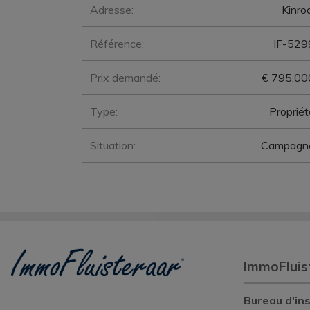
Général
Adresse:
Kinro
Référence:
IF-529
Prix demandé:
€ 795.00
Type:
Propriét
Situation:
Campagn
ImmoFluis
Bureau d'ins