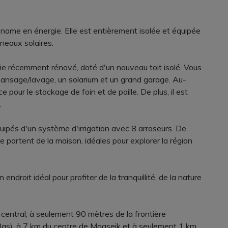
nome en énergie. Elle est entièrement isolée et équipée
neaux solaires.
rie récemment rénové, doté d'un nouveau toit isolé. Vous
 pansage/lavage, un solarium et un grand garage. Au-
 pour le stockage de foin et de paille. De plus, il est
.
uipés d'un système d'irrigation avec 8 arroseurs. De
 partent de la maison, idéales pour explorer la région
endroit idéal pour profiter de la tranquillité, de la nature
 central, à seulement 90 mètres de la frontière
Bas), à 7 km du centre de Maaseik et à seulement 1 km