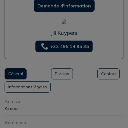
Demande d'information
Jill Kuypers
+32 495 14 95 35
Général
Division
Confort
Informations légales
Général
Adresse:
Kinrooi
Référence: