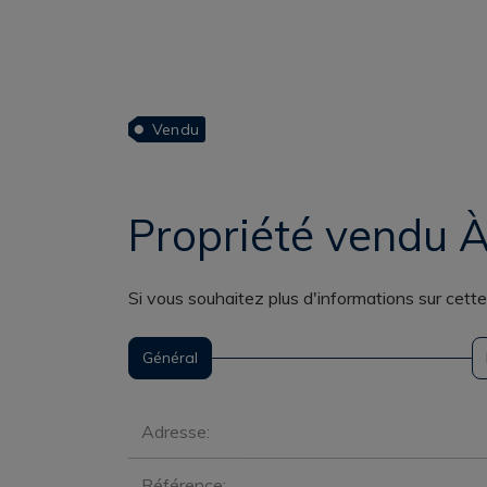
Vendu
Propriété vendu À
Si vous souhaitez plus d'informations sur cett
Général
Général
Adresse:
Référence: