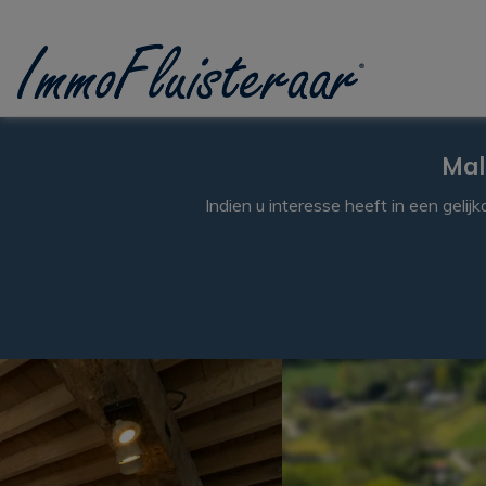
Passer le menu et aller au contenu
Mal
Indien u interesse heeft in een gelij