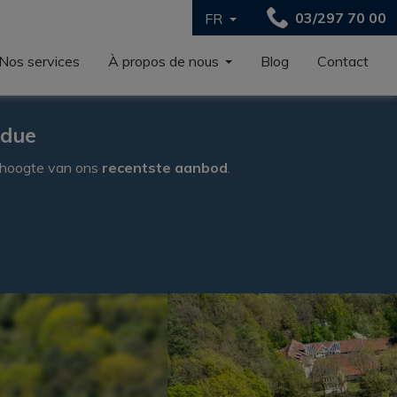
03/297 70 00
FR
Nos services
À propos de nous
Blog
Contact
ndue
e hoogte van ons
recentste aanbod
.