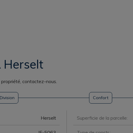
 Herselt
e propriété, contactez-nous.
Division
Confort
Herselt
Superficie de la parcelle:
IF-5063
Type de constr.: