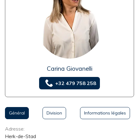
Carina Giovanelli
+32 479 758 258
Général
Division
Informations légales
Général
Adresse:
Herk-de-Stad