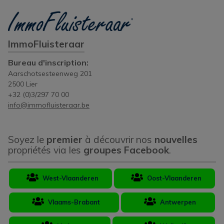
ImmoFluisteraar
Bureau d'inscription:
Aarschotsesteenweg 201
2500 Lier
+32 (0)3/297 70 00
info@immofluisteraar.be
Soyez le
premier
à découvrir nos
nouvelles
propriétés via les
groupes Facebook
.
West-Vlaanderen
Oost-Vlaanderen
Vlaams-Brabant
Antwerpen