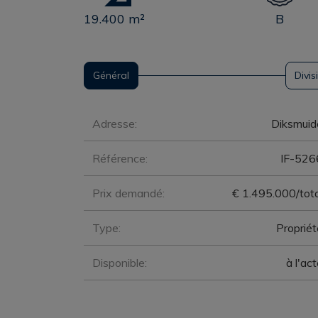
19.400 m²
B
Général
Divis
Général
Adresse:
Diksmuid
Référence:
IF-526
Prix demandé:
€ 1.495.000/tota
Type:
Propriét
Disponible:
à l'ac