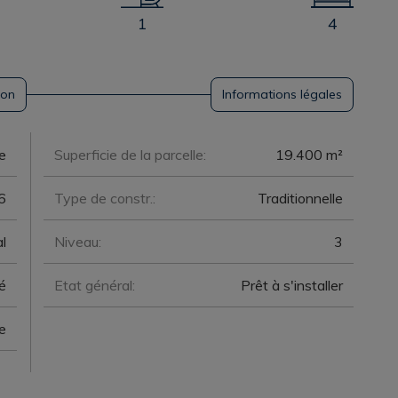
1
4
ion
Informations légales
e
Superficie de la parcelle:
19.400 m²
6
Type de constr.:
Traditionnelle
l
Niveau:
3
é
Etat général:
Prêt à s'installer
te