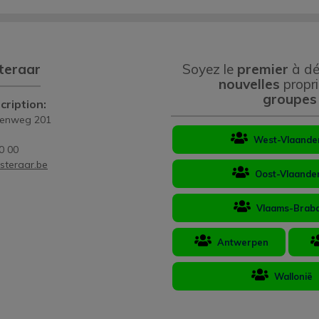
teraar
Soyez le
premier
à dé
nouvelles
propri
groupes
cription:
eenweg 201
West-Vlaande
0 00
steraar.be
Oost-Vlaande
Vlaams-Brab
Antwerpen
Wallonië