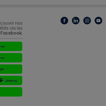
couvrir nos
étés via les
 Facebook
.
ren
ren
ant
Limburg