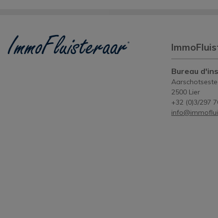
ImmoFluis
Bureau d'ins
Aarschotsest
2500 Lier
+32 (0)3/297 7
info@immoflui