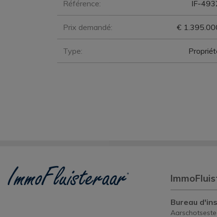
Référence:
IF-493
Prix demandé:
€ 1.395.00
Type:
Propriét
ImmoFluis
Bureau d'ins
Aarschotsest