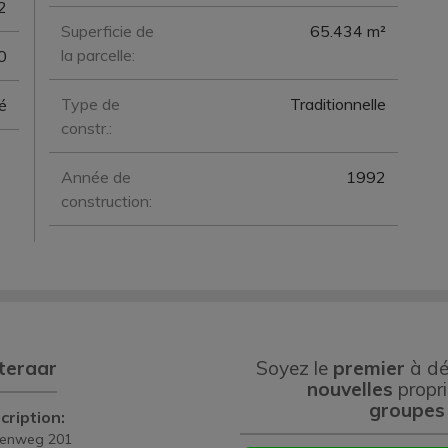
2
Superficie de
65.434 m²
la parcelle:
0
Type de
Traditionnelle
é
constr.:
Année de
1992
construction:
teraar
Soyez le
premier
à dé
nouvelles
propri
groupes
cription:
eenweg 201