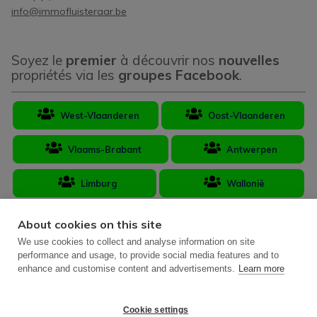
info@immofluisteraar.be
Soyez le
premier
à découvrir nos
nouvelles
propriétés via les
groupes Facebook
.
West-Vlaanderen
Oost-Vlaanderen
Vlaams-Brabant
Antwerpen
Limburg
Wallonië
About cookies on this site
We use cookies to collect and analyse information on site
performance and usage, to provide social media features and to
enhance and customise content and advertisements.
Learn more
Courtier immobilier Belgique BIV 502.406 - Numéro d'entreprise BTW-
BE 893.109.484
Autorité de surveillance: Institut professionnel des agents immobiliers,
Luxemburgstraat 16 B, 1000 Bruxelles - Soumis au
code de
Cookie settings