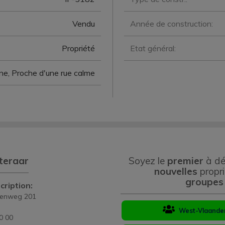
Vendu
Année de construction:
Propriété
Etat général:
e, Proche d'une rue calme
teraar
Soyez le
premier
à dé
nouvelles
propri
groupes
cription:
eenweg 201
West-Vlaande
0 00