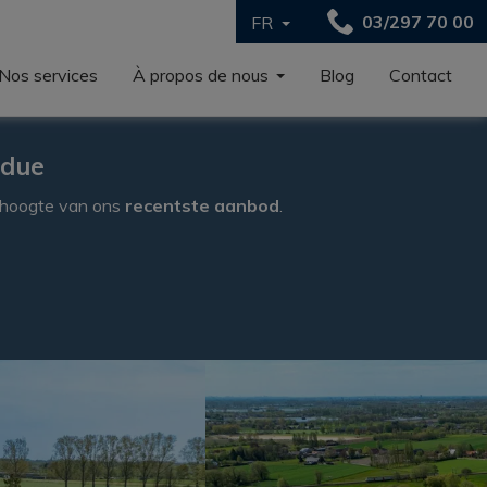
03/297 70 00
FR
Nos services
À propos de nous
Blog
Contact
ndue
e hoogte van ons
recentste aanbod
.