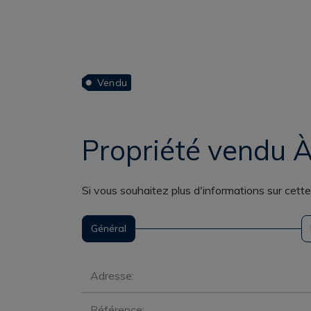
Vendu
Propriété vendu À
Si vous souhaitez plus d'informations sur cett
Général
Général
Adresse:
Référence: