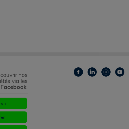
couvrir nos
étés via les
 Facebook
.
ren
ren