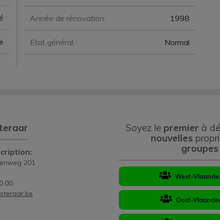
é
Année de rénovation:
1998
e
Etat général:
Normal
teraar
Soyez le
premier
à dé
nouvelles
propri
groupes
cription:
eenweg 201
West-Vlaande
0 00
steraar.be
Oost-Vlaande