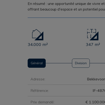
En résumé : une opportunité unique de vivre et 
offrant beaucoup d'espace et un potentiel pour
34.000 m²
347 m²
Général
Division
Général
Adresse:
Bekkevoor
Référence:
IF-487
Prix demandé:
€ 1.100.00