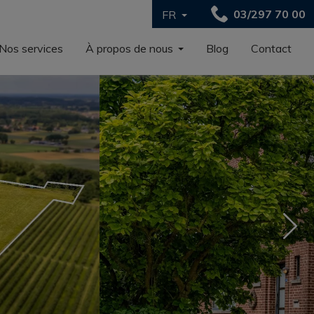
03/297 70 00
FR
Nos services
À propos de nous
Blog
Contact
Nex